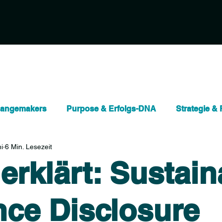
hangemakers
Purpose & Erfolgs-DNA
Strategie & 
i
6 Min. Lesezeit
ten
Nachhaltigkeit & Impact
Organisationsentwic
erklärt: Sustain
)
Quick Explainer
nce Disclosure