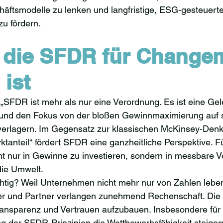
häftsmodelle zu lenken und langfristige, ESG-gesteuerte
zu fördern.
die SFDR für Changem
 ist
: „SFDR ist mehr als nur eine Verordnung. Es ist eine Ge
 und den Fokus von der bloßen Gewinnmaximierung auf s
verlagern. Im Gegensatz zur klassischen McKinsey-Den
tanteil“ fördert SFDR eine ganzheitliche Perspektive.
ht nur in Gewinne zu investieren, sondern in messbare Vor
die Umwelt.
htig? Weil Unternehmen nicht mehr nur von Zahlen lebe
er und Partner verlangen zunehmend Rechenschaft. Die 
ansparenz und Vertrauen aufzubauen. Insbesondere fü
g der SFDR-Prinzipien die Wettbewerbsfähigkeit steigern