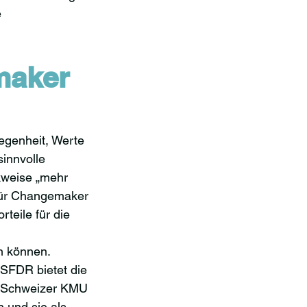
 
aker 
legenheit, Werte 
innvolle 
kweise „mehr 
 Für Changemaker 
teile für die 
n können. 
SFDR bietet die 
r Schweizer KMU 
 und sie als 