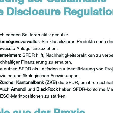
e Disclosure Regulatio
chiedenen Sektoren aktiv genutzt:
ermögensverwalter:
 Sie klassifizieren Produkte nach de
wusste Anleger anzuziehen.
ernehmen:
 SFDR hilft, Nachhaltigkeitspraktiken zu verb
hhaltiger Finanzierung zu erhalten.
ie nutzen SFDR als Leitfaden zur Identifizierung von Proj
zialen und ökologischen Auswirkungen.
Zürcher Kantonalbank (ZKB)
 die SFDR, um ihre nachhalt
 Auch 
Amundi
 und 
BlackRock
 haben SFDR-konforme M
e ESG-Marktpositionen zu stärken.
le aus der Praxis