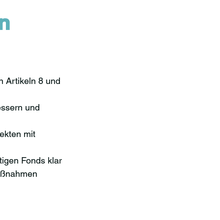
n 
n Artikeln 8 und 
essern und 
ekten mit 
igen Fonds klar 
aßnahmen 