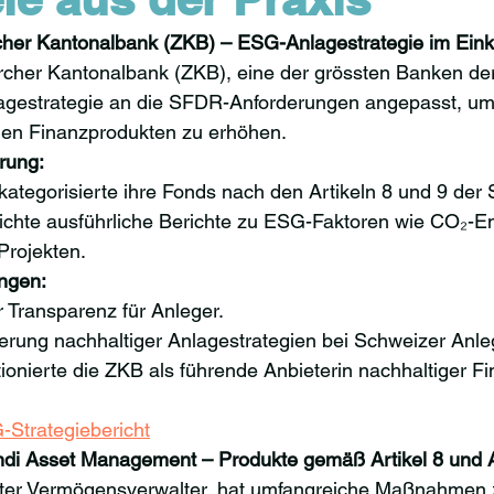
her Kantonalbank (ZKB) – ESG-Anlagestrategie im Einkl
rcher Kantonalbank (ZKB), eine der grössten Banken der
agestrategie an die SFDR-Anforderungen angepasst, um
gen Finanzprodukten zu erhöhen.
rung:
kategorisierte ihre Fonds nach den Artikeln 8 und 9 de
tlichte ausführliche Berichte zu ESG-Faktoren wie CO₂-E
Projekten.
ngen:
 Transparenz für Anleger.
erung nachhaltiger Anlagestrategien bei Schweizer Anle
tionierte die ZKB als führende Anbieterin nachhaltiger F
Strategiebericht
di Asset Management – Produkte gemäß Artikel 8 und Ar
ter Vermögensverwalter, hat umfangreiche Maßnahmen 