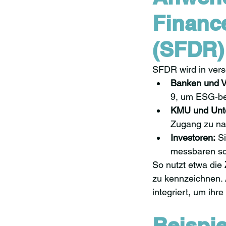
Financ
(SFDR)
SFDR wird in vers
Banken und V
9, um ESG-be
KMU und Unt
Zugang zu nac
Investoren:
 S
messbaren so
So nutzt etwa die 
zu kennzeichnen.
integriert, um ihr
Beispie