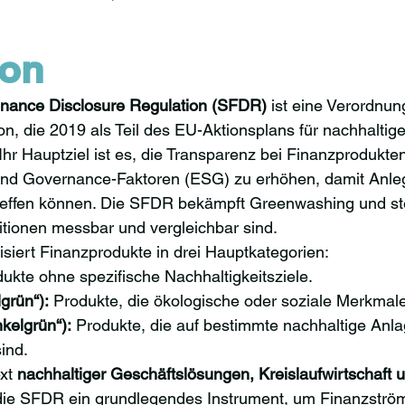
ion
inance Disclosure Regulation (SFDR)
 ist eine Verordnun
n, die 2019 als Teil des EU-Aktionsplans für nachhaltig
Ihr Hauptziel ist es, die Transparenz bei Finanzprodukte
und Governance-Faktoren (ESG) zu erhöhen, damit Anleg
effen können. Die SFDR bekämpft Greenwashing und stel
itionen messbar und vergleichbar sind.
siert Finanzprodukte in drei Hauptkategorien:
dukte ohne spezifische Nachhaltigkeitsziele.
lgrün“):
 Produkte, die ökologische oder soziale Merkmale
nkelgrün“):
 Produkte, die auf bestimmte nachhaltige Anla
ind.
xt 
nachhaltiger Geschäftslösungen, Kreislaufwirtschaft u
 die SFDR ein grundlegendes Instrument, um Finanzström