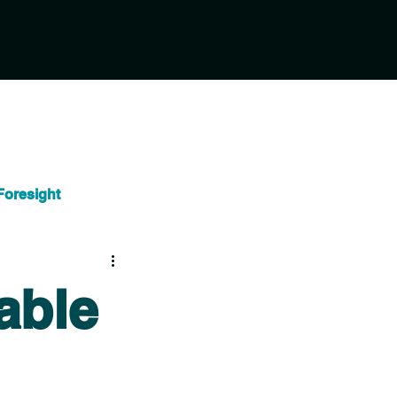
Foresight
klung
able