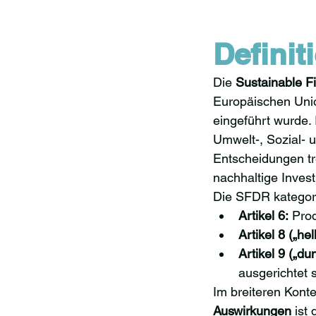
Definit
Die 
Sustainable F
Europäischen Unio
eingeführt wurde. 
Umwelt-, Sozial- 
Entscheidungen tr
nachhaltige Invest
Die SFDR kategori
Artikel 6:
 Pro
Artikel 8 („hel
Artikel 9 („du
ausgerichtet s
Im breiteren Konte
Auswirkungen
 ist