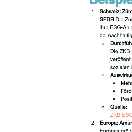
Schweiz: Zürc
SFDR
 Die Zü
ihre ESG-Anl
bei nachhalti
Durchfüh
Die ZKB 
veröffen
sozialen 
Auswirku
Mehr
Förd
Posi
Quelle:
ZKB ESG-
Europa: Amun
Europas größ