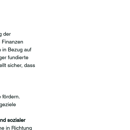
g der 
e Finanzen 
n in Bezug auf 
er fundierte 
lt sicher, dass 
 fördern.
geziele 
nd sozialer 
e in Richtung 