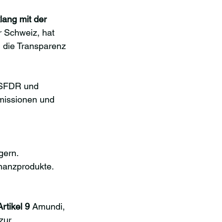
ang mit der 
 Schweiz, hat 
 die Transparenz 
r SFDR und 
missionen und 
gern.
inanzprodukte.
tikel 9
 Amundi, 
zur 