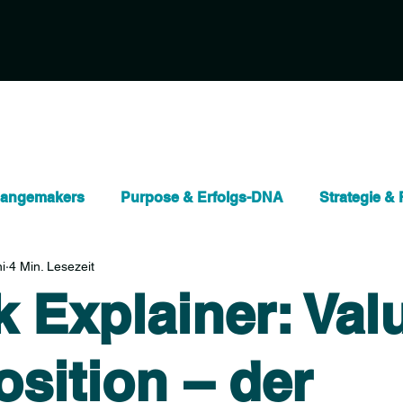
hangemakers
Purpose & Erfolgs-DNA
Strategie & 
i
4 Min. Lesezeit
ten
Nachhaltigkeit & Impact
Organisationsentwic
 Explainer: Val
)
Quick Explainer
sition – der