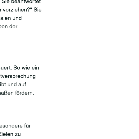
 Sie beantwortet 
 vorziehen?“ Sie 
ialen und 
ben der 
ert. So wie ein 
ertversprechung 
bt und auf 
maßen fördern.
esondere für 
Zielen zu 