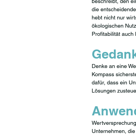
beschreibt, den ei
die entscheidende
hebt nicht nur wir
ökologischen Nutz
Profitabilität auc
Gedank
Denke an eine Wer
Kompass sicherstel
dafür, dass ein U
Lösungen zusteuer
Anwen
Wertversprechunge
Unternehmen, die v