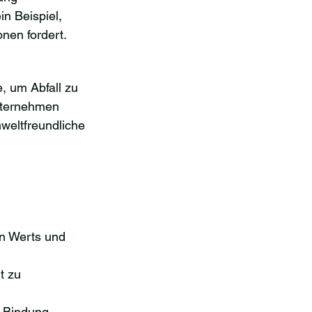
in Beispiel, 
nen fordert.
, um Abfall zu 
nternehmen 
mweltfreundliche 
en Werts und 
t zu 
 Bindung 