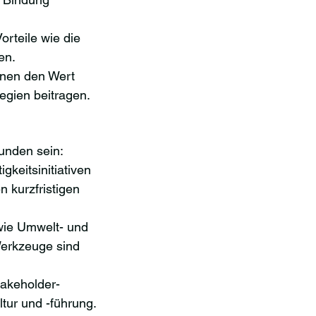
orteile wie die 
en.
nnen den Wert 
egien beitragen.
unden sein:
gkeitsinitiativen 
kurzfristigen 
 wie Umwelt- und 
Werkzeuge sind 
akeholder-
tur und -führung. 