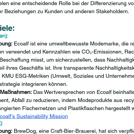
ielen eine entscheidende Rolle bei der Differenzierung 
er Beziehungen zu Kunden und anderen Stakeholdern.
iele:
en):
bung:
 Ecoalf ist eine umweltbewusste Modemarke, die re
ien verwendet und Kennzahlen wie CO₂-Emissionen, Rec
Beschaffung misst, um sicherzustellen, dass Nachhaltigke
il ihres Geschäfts ist. Ihre transparente Nachhaltigkeit
ie KMU ESG-Metriken (Umwelt, Soziales und Unternehme
strategie integrieren können.
e Maßnahmen:
 Das Wertversprechen von Ecoalf beinhalte
nt, Abfall zu reduzieren, indem Modeprodukte aus recyc
ngierten Fischernetzen und Plastikflaschen hergestellt 
coalf’s Sustainability Mission
:
bung:
 BrewDog, eine Craft-Bier-Brauerei, hat sich verpfl