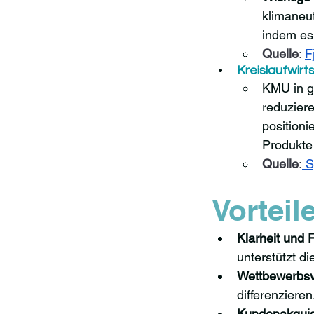
klimaneut
indem es
Quelle
: 
F
Kreislaufwir
KMU in ga
reduzier
positioni
Produkte
Quelle
:
 ​
S
Vorteile
Klarheit und 
unterstützt d
Wettbewerbsvo
differenzieren
Kundenakquis