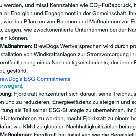
zu werden, und misst Kennzahlen wie CO₂-Fußabdruck, 
arer Energien und Engagement in der Gemeinschaft. Ihr
ven, wie das Pflanzen von Bäumen und Maßnahmen zur E
b, zeigen, wie zweckorientierte Unternehmen bei der Nac
sein können.
e Maßnahmen:
 BrewDogs Wertversprechen wird durch prak
nstallation von Windkraftanlagen zur Stromversorgung ih
eröffentlichung eines Nachhaltigkeitsberichts, der ihren F
t, gestärkt.
rewDog’s ESG Commitments
orwegen):
bung:
 Fjordkraft konzentriert sich darauf, seine Treibha
 und zu reduzieren, Energieeffizienz zu steigern und so
rtung als Teil seiner ESG-Strategie zu übernehmen. Ihr
ll-Unternehmen zu werden, macht Fjordkraft zu einem h
dafür, wie KMU zu globalen Nachhaltigkeitszielen beitra
e Maßnahmen:
 Fjordkraft hat Initiativen wie die Bereitstel