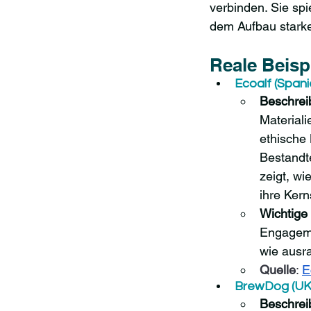
verbinden. Sie sp
dem Aufbau stark
Reale Beisp
Ecoalf (Spani
Beschrei
Material
ethische 
Bestandte
zeigt, w
ihre Kern
Wichtig
Engageme
wie ausra
Quelle
: 
E
BrewDog (UK)
Beschrei