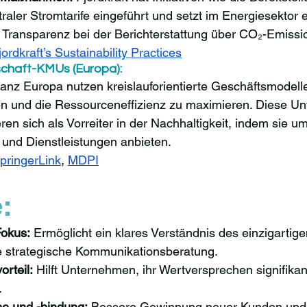
raler Stromtarife eingeführt und setzt im Energiesektor e
 Transparenz bei der Berichterstattung über CO₂-Emissio
jordkraft’s Sustainability Practices
tschaft-KMUs (Europa):
nz Europa nutzen kreislauforientierte Geschäftsmodelle
en und die Ressourceneffizienz zu maximieren. Diese U
eren sich als Vorreiter in der Nachhaltigkeit, indem sie u
 und Dienstleistungen anbieten.
pringerLink
, 
MDPI
:
Fokus:
 Ermöglicht ein klares Verständnis des einzigartig
ie strategische Kommunikationsberatung.
rteil:
 Hilft Unternehmen, ihr Wertversprechen signifikan
.
e und -bindung:
 Bessere Gewinnung neuer Kunden und