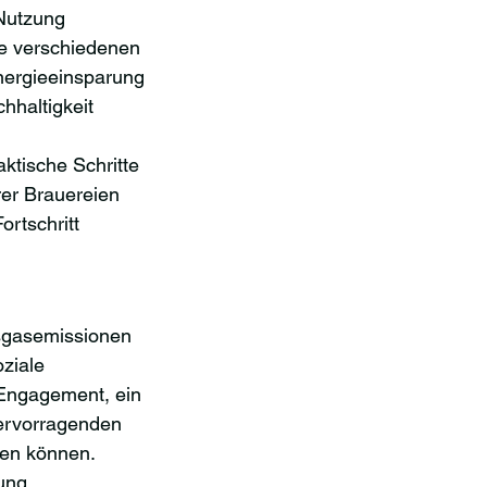
Nutzung 
e verschiedenen 
nergieeinsparung 
hhaltigkeit 
tische Schritte 
rer Brauereien 
ortschritt 
usgasemissionen 
ziale 
 Engagement, ein 
ervorragenden 
gen können.
lung 