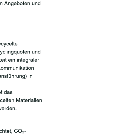
von Angeboten und 
cycelte 
yclingquoten und 
it ein integraler 
skommunikation 
nsführung) in 
t das 
elten Materialien 
werden.
ichtet, CO₂-