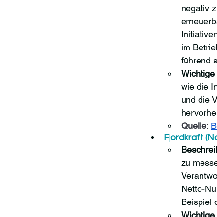
negativ 
erneuerb
Initiati
im Betrie
führend 
Wichtig
wie die I
und die V
hervorheb
Quelle
: 
B
Fjordkraft (N
Beschrei
zu messen
Verantwo
Netto-Nu
Beispiel 
Wichtig