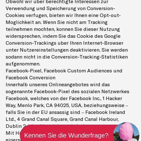
Obwohl wir über berechtigte Interessen zur
Verwendung und Speicherung von Conversion-
Cookies verfügen, bieten wir Ihnen eine Opt-out-
Möglichkeit an. Wenn Sie nicht am Tracking
teilnehmen möchten, können Sie dieser Nutzung
widersprechen, indem Sie das Cookie des Google
Conversion-Trackings über Ihren Internet-Browser
unter Nutzereinstellungen deaktivieren. Sie werden
sodann nicht in die Conversion-Tracking-Statistiken
aufgenommen.
Facebook-Pixel, Facebook Custom Audiences und
Facebook Conversion
Innerhalb unseres Onlineangebotes wird das
sogenannte Facebook-Pixel des sozialen Netzwerkes
Facebook, welches von der Facebook Inc., 1 Hacker
Way, Menlo Park, CA 94025, USA, beziehungsweise –
falls Sie in der EU ansässig sind – Facebook Ireland
Ltd., 4 Grand Canal Square, Grand Canal Harbour,
Dublin 2, Irland betrieben wird, eingesetzt.
Mit Hilfe des Facebook-Pixels ist es Facebook
Kennen Sie die Wunderfrage?
|
einerseits möglich, Sie als Besucher unseres